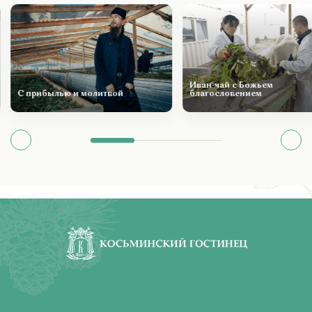
Иван-чай с Божьем
С прибылью и молитвой
благословением